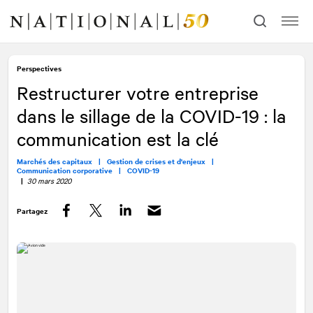
Allez
Allez
au
à
contenu
la
navigation
Perspectives
Restructurer votre entreprise
dans le sillage de la COVID-19 : la
communication est la clé
Marchés des capitaux |
Gestion de crises et d'enjeux |
Communication corporative |
COVID-19
|
30 mars 2020
Partagez
Facebook
Twitter
LinkedIn