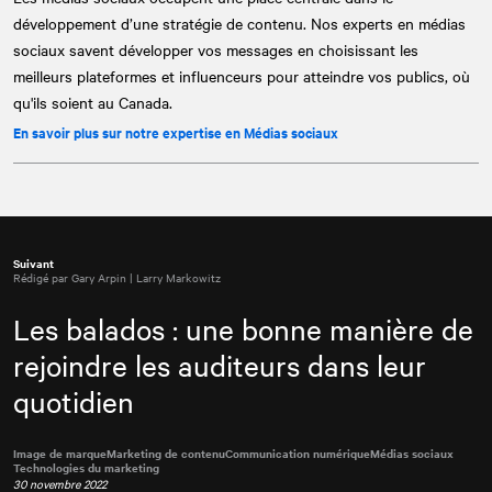
développement d’une stratégie de contenu. Nos experts en médias
sociaux savent développer vos messages en choisissant les
meilleurs plateformes et influenceurs pour atteindre vos publics, où
qu'ils soient au Canada.
En savoir plus sur notre expertise en Médias sociaux
Suivant
Rédigé par Gary Arpin | Larry Markowitz
Les balados : une bonne manière de
rejoindre les auditeurs dans leur
quotidien
Image de marque
Marketing de contenu
Communication numérique
Médias sociaux
Technologies du marketing
30 novembre 2022