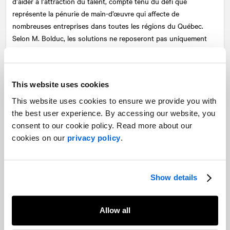
d’aider à l’attraction du talent, compte tenu du défi que
représente la pénurie de main-d’œuvre qui affecte de
nombreuses entreprises dans toutes les régions du Québec.
Selon M. Bolduc, les solutions ne reposeront pas uniquement
sur les ressources humaines; elles devront mettre à contribution
l’automatisation et l’informatisation de la production. Les années
qui viennent promettent d’être excitantes.
This website uses cookies
This website uses cookies to ensure we provide you with
Partagez
the best user experience. By accessing our website, you
Facebook
Twitter
LinkedIn
consent to our cookie policy. Read more about our
cookies on our
privacy policy
.
Articles suggérés
Sur des sujets similaires
Tensions à l’interne, tensions à
l’externe : les parlementaires de retour
Show details
à Ottawa dans un contexte de discorde
mondiale croissante
Affaires publiques et relations gouvernementales
Allow all