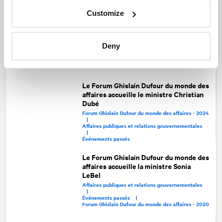
Le Forum Ghislain Dufour du monde des
Customize
affaires accueille le ministre Jean
Boulet
Affaires publiques et relations gouvernementales
Deny
|
Événements passés |
Forum Ghislain Dufour du monde des affaires - 2019
Le Forum Ghislain Dufour du monde des
affaires accueille le ministre Christian
Dubé
Forum Ghislain Dufour du monde des affaires - 2024
|
Affaires publiques et relations gouvernementales
|
Événements passés
Le Forum Ghislain Dufour du monde des
affaires accueille la ministre Sonia
LeBel
Affaires publiques et relations gouvernementales
|
Événements passés |
Forum Ghislain Dufour du monde des affaires - 2020