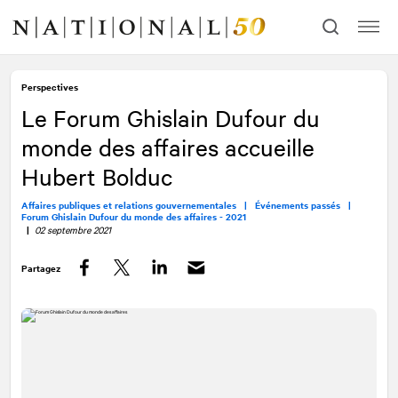
Allez
Allez
au
à
contenu
la
navigation
Perspectives
Le Forum Ghislain Dufour du
monde des affaires accueille
Hubert Bolduc
Affaires publiques et relations gouvernementales |
Événements passés |
Forum Ghislain Dufour du monde des affaires - 2021
|
02 septembre 2021
Partagez
Facebook
Twitter
LinkedIn