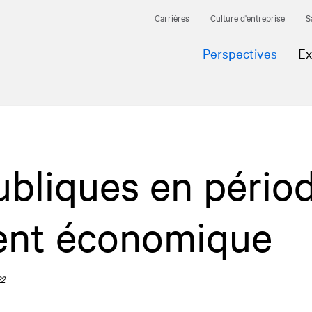
Carrières
Culture d'entreprise
S
Perspectives
Ex
ubliques en pério
ment économique
22