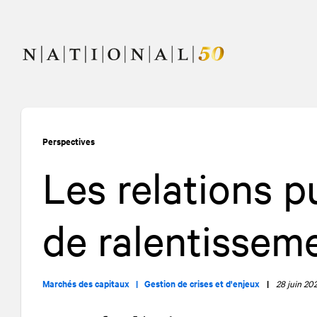
Allez
Allez
au
à
contenu
la
navigation
Perspectives
Les relations p
de ralentisse
Marchés des capitaux |
Gestion de crises et d'enjeux
|
28 juin 20