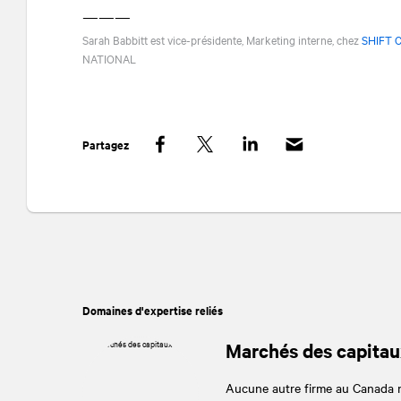
———
Sarah Babbitt est vice-présidente, Marketing interne, chez
SHIFT 
NATIONAL
Partagez
Facebook
Twitter
LinkedIn
Domaines d'expertise reliés
Marchés des capitau
Aucune autre firme au Canada ne