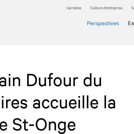
Carrières
Culture d'entreprise
S
Perspectives
Ex
ain Dufour du
res accueille la
le St-Onge