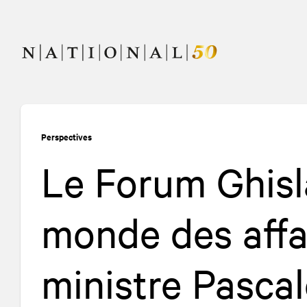
Allez
Allez
au
à
contenu
la
navigation
Perspectives
Le Forum Ghisl
monde des affai
ministre Pasca