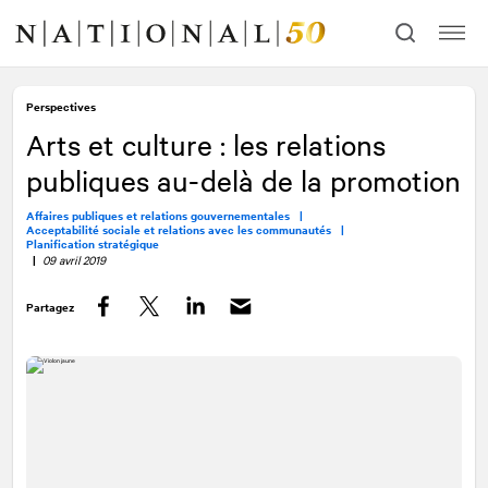
Allez
Allez
au
à
contenu
la
navigation
Perspectives
Arts et culture : les relations
publiques au-delà de la promotion
Affaires publiques et relations gouvernementales |
Acceptabilité sociale et relations avec les communautés |
Planification stratégique
|
09 avril 2019
Partagez
Facebook
Twitter
LinkedIn