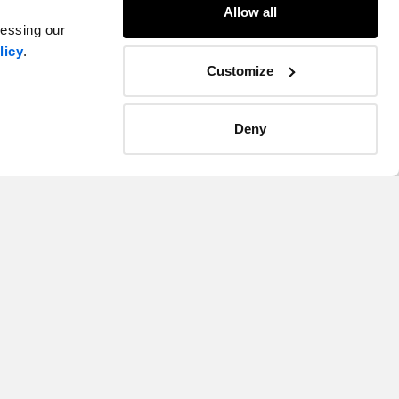
Allow all
cessing our
licy
.
Customize
Deny