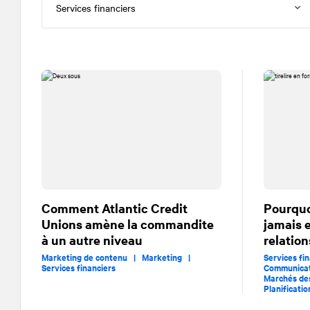
Comment Atlantic Credit
Pourquo
Unions amène la commandite
jamais 
à un autre niveau
relatio
Marketing de contenu |
Marketing |
Services f
Services financiers
Communicat
Marchés de
Planificati