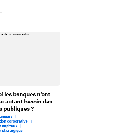
i les banques n’ont
eu autant besoin des
ns publiques ?
inanciers |
ion corporative |
s capitaux |
on stratégique