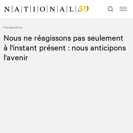
Allez
Allez
au
à
contenu
la
navigation
Perspectives
Nous ne réagissons pas seulement
à l'instant présent : nous anticipons
l'avenir