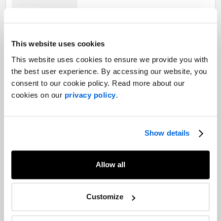
Le mouvement « achetez canadien » : un
This website uses cookies
récit de marque efficace
This website uses cookies to ensure we provide you with
Biens et services de consommation |
Responsabilité sociale de l'entreprise
the best user experience. By accessing our website, you
consent to our cookie policy. Read more about our
cookies on our
privacy policy
.
Soutenir la neurodiversité en milieu
professionnel
Communication corporative |
Show details
Responsabilité sociale de l'entreprise
Allow all
L'été de la Fierté commence chez
NATIONAL
: promouvoir la sécurité et
Customize
l'inclusion à travers le Canada
Communication corporative |
Responsabilité sociale de l'entreprise