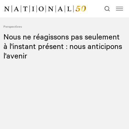
Allez
Allez
au
à
contenu
la
navigation
Perspectives
Nous ne réagissons pas seulement
à l'instant présent : nous anticipons
l'avenir