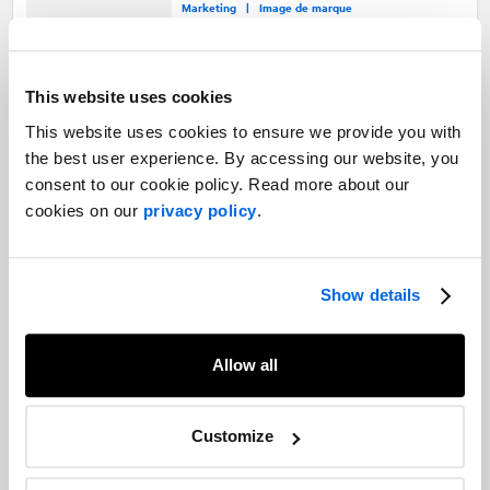
Marketing |
Image de marque
Quand les experts deviennent leur
This website uses cookies
propre marque
This website uses cookies to ensure we provide you with
Image de marque |
Marketing
the best user experience. By accessing our website, you
consent to our cookie policy. Read more about our
cookies on our
privacy policy
.
Marketing en « temps réel » : quels
facteurs considérer ?
Image de marque |
Show details
Communication numérique |
Marketing
Allow all
L’image de marque des dirigeants
d’entreprise, plus importante que
Customize
jamais
Services professionnels |
Image de marque