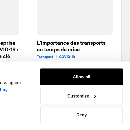
reprise
L’importance des transports
VID-19 :
en temps de crise
a clé
Transport |
COVID-19
VID-19
Allow all
cessing our
licy
.
Customize
Deny