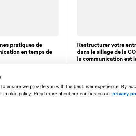
nes pratiques de
Restructurer votre ent
cation en temps de
dans le sillage de la CO
la communication est l
crises et d'enjeux |
COVID-19 |
Marchés des capitaux |
 passés
Gestion de crises et d'enjeux |
Communication corporative |
CO
s
 to ensure we provide you with the best user experience. By ac
ur cookie policy. Read more about our cookies on our
privacy po
1
2
3
4