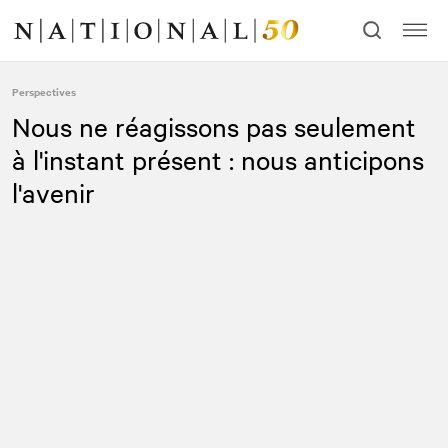
Allez
Allez
au
à
contenu
la
navigation
Perspectives
Nous ne réagissons pas seulement
à l'instant présent : nous anticipons
l'avenir