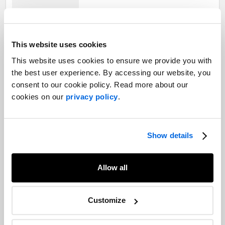
Comment préparer les nouveaux
This website uses cookies
talents pour une réussite à long terme?
This website uses cookies to ensure we provide you with
Communication corporative
the best user experience. By accessing our website, you
consent to our cookie policy. Read more about our
cookies on our
privacy policy
.
Les leçons à tirer d'OpenAI en matière
de communication d'entreprise et de
gouvernance
Show details
Communication corporative
Allow all
Éthique et environnement : le choix
alimentaire canadien
Customize
Image de marque |
Communication corporative |
Responsabilité sociale de l'entreprise