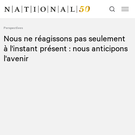
Allez
Allez
au
à
contenu
la
navigation
Perspectives
Nous ne réagissons pas seulement
à l'instant présent : nous anticipons
l'avenir