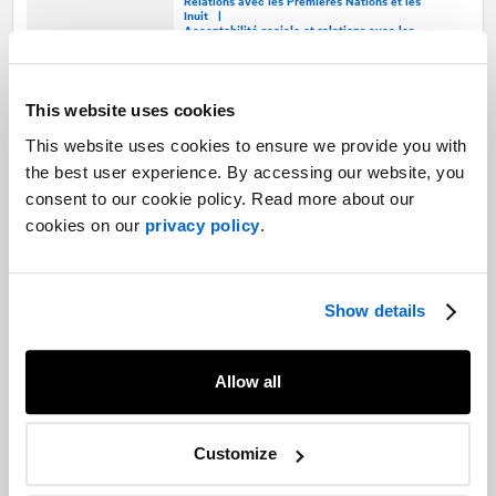
Relations avec les Premières Nations et les
Inuit |
Acceptabilité sociale et relations avec les
communautés
Comment assurer l’acceptabilité sociale
This website uses cookies
des chantiers routiers?
Acceptabilité sociale et relations avec les
This website uses cookies to ensure we provide you with
communautés |
Transport
the best user experience. By accessing our website, you
consent to our cookie policy. Read more about our
cookies on our
privacy policy
.
Crise ou un enjeu d’acceptabilité
sociale ?
Gestion de crises et d'enjeux |
Show details
Acceptabilité sociale et relations avec les
communautés
Allow all
Ce que les gazouillis des Canadiens
nous apprennent sur leur perception de
Customize
la légalisation du cannabis
Acceptabilité sociale et relations avec les