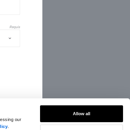
Requis
Allow all
cessing our
licy
.