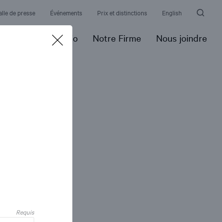
alle de presse
Événements
Prix et distinctions
English
pertise
Portfolio
Notre Firme
Nous joindre
Requis