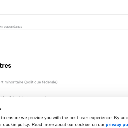
orrespondance
tres
t minoritaire (politique fédérale)
TE : Prévoir trois coups d'avance
s
ettre
 to ensure we provide you with the best user experience. By ac
ur cookie policy. Read more about our cookies on our
privacy po