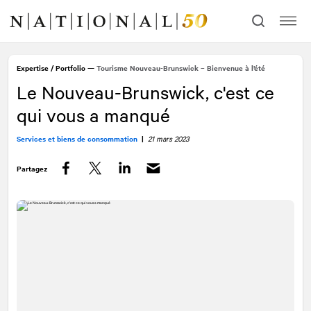
Allez
Allez
au
à
contenu
la
navigation
Expertise
/
Portfolio
—
Tourisme Nouveau-Brunswick – Bienvenue à l’été
Le Nouveau-Brunswick, c'est ce
qui vous a manqué
Services et biens de consommation
|
21 mars 2023
Partagez
Facebook
Twitter
LinkedIn