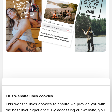
Trouvez ce que vous avez manqué
Engager les expatriés à travers le Canada
This website uses cookies
Partant du constat que les Canadiens ayant un lien avec le
This website uses cookies to ensure we provide you with
Nouveau-Brunswick sont plus susceptibles de vouloir y
the best user experience. By accessing our website, you