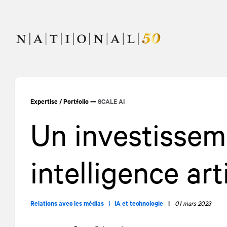
Allez
Allez
au
à
contenu
la
navigation
Expertise
/
Portfolio
—
SCALE AI
Un investissem
intelligence arti
Relations avec les médias |
IA et technologie
|
01 mars 2023