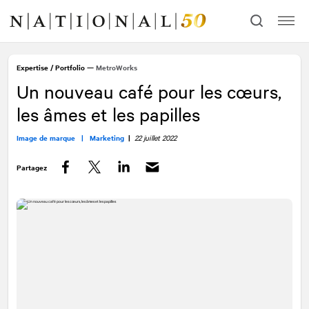
Allez
Allez
au
à
contenu
la
navigation
Expertise
/
Portfolio
—
MetroWorks
Un nouveau café pour les cœurs,
les âmes et les papilles
Image de marque |
Marketing
|
22 juillet 2022
Partagez
Facebook
Twitter
LinkedIn