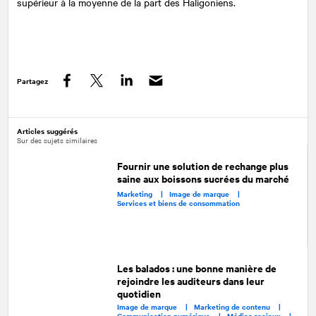
supérieur à la moyenne de la part des Haligoniens.
Partagez
Facebook
Twitter
LinkedIn
Articles suggérés
Sur des sujets similaires
Fournir une solution de rechange plus
saine aux boissons sucrées du marché
Marketing |
Image de marque |
Services et biens de consommation
Les balados : une bonne manière de
rejoindre les auditeurs dans leur
quotidien
Image de marque |
Marketing de contenu |
Communication numérique |
Médias sociaux |