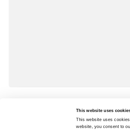
My favourite things include snowboarding, mountain 
This website uses cookie
dabble in photography and nerd out on politics, inte
This website uses cookies
fascinated by how people think and make decisions
website, you consent to o