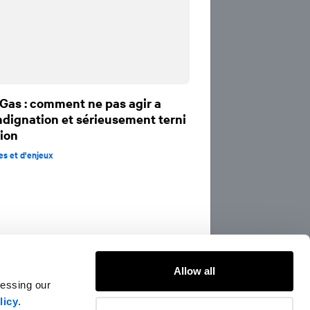
Gas : comment ne pas agir a
indignation et sérieusement terni
tion
es et d'enjeux
Allow all
cessing our
licy
.