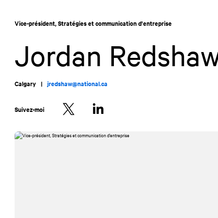
Allez
Allez
au
à
Vice-président, Stratégies et communication d'entreprise
contenu
la
navigation
Jordan Redsha
Calgary
|
jredshaw@national.ca
Suivez-moi
Twitter
LinkedIn