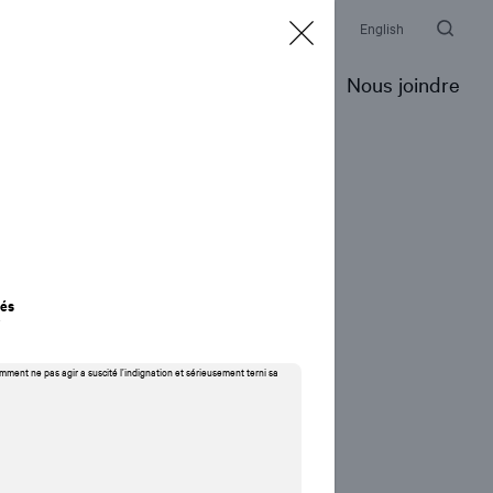
alle de presse
Événements
Prix et distinctions
English
pertise
Portfolio
Notre Firme
Nous joindre
rés
r