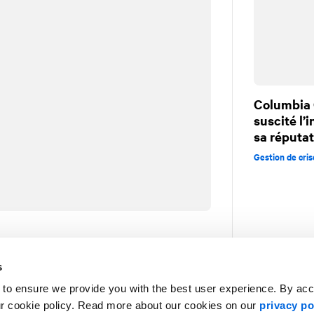
Columbia 
suscité l’
sa réputa
Gestion de cris
biking, surfing and a good crisis. I
s
rnational affairs and CBC radio. I’m
 to ensure we provide you with the best user experience. By ac
 and no one will ever accuse me of
ur cookie policy. Read more about our cookies on our
privacy po