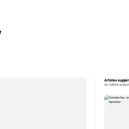
Carrières
Culture d'entreprise
S
Perspectives
Ex
w
Articles suggé
du même auteu