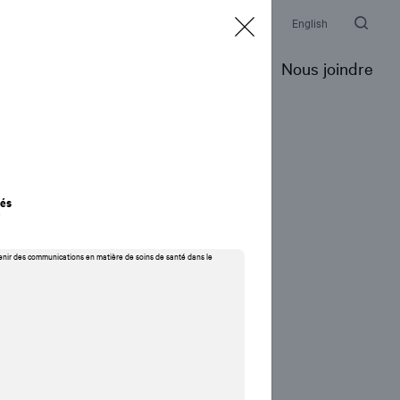
alle de presse
Événements
Prix et distinctions
English
pertise
Portfolio
Notre Firme
Nous joindre
rés
r