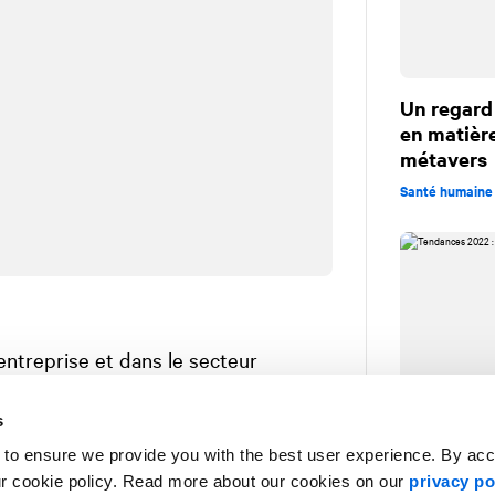
Un regard
en matière
métavers
Santé humaine 
ntreprise et dans le secteur
rofondie de l'industrie
s
rammes de communications et
 to ensure we provide you with the best user experience. By ac
 de l'immunologie, de l'oncologie, de
ur cookie policy. Read more about our cookies on our
privacy po