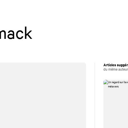
Carrières
Culture d'entreprise
S
Perspectives
Ex
mack
Articles suggé
du même auteu