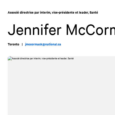
Allez
Allez
au
à
Associé directrice par interim, vice-présidente et leader, Santé
contenu
la
navigation
Jennifer McCor
Toronto
|
jmccormack@national.ca