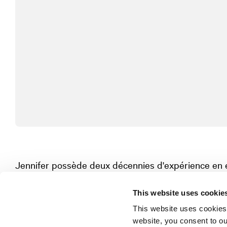
Jennifer possède deux décennies d'expérience en e
pharmaceutique. Elle possède une connaissance app
This website uses cookie
pharmaceutique canadienne, ayant géré des prog
This website uses cookies
d'affaires publiques dans les domaines des vaccins,
website, you consent to o