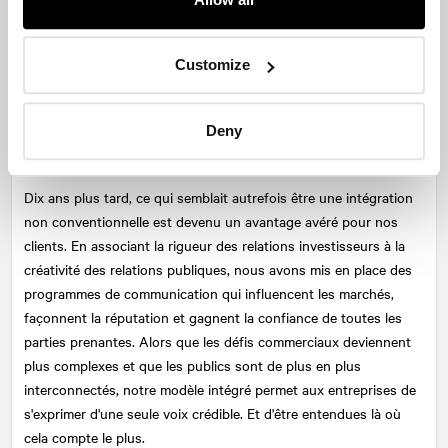
comprenant les relations investisseurs, les relations publiques et
les relations gouvernementales, nous avons créé des messages
à la fois rigoureux sur le plan financier et convaincants sur le
Customize
plan émotionnel.
Une stratégie d'entreprise pérenne
Deny
grâce à l'intégration des RP et des RI
Dix ans plus tard, ce qui semblait autrefois être une intégration
non conventionnelle est devenu un avantage avéré pour nos
clients. En associant la rigueur des relations investisseurs à la
créativité des relations publiques, nous avons mis en place des
programmes de communication qui influencent les marchés,
façonnent la réputation et gagnent la confiance de toutes les
parties prenantes. Alors que les défis commerciaux deviennent
plus complexes et que les publics sont de plus en plus
interconnectés, notre modèle intégré permet aux entreprises de
s'exprimer d'une seule voix crédible. Et d'être entendues là où
cela compte le plus.