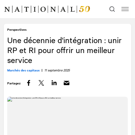
Allez
Allez
au
à
contenu
la
navigation
Perspectives
Une décennie d'intégration : unir
RP et RI pour offrir un meilleur
service
Marchés des capitaux
|
11 septembre 2025
Partagez
Facebook
Twitter
LinkedIn