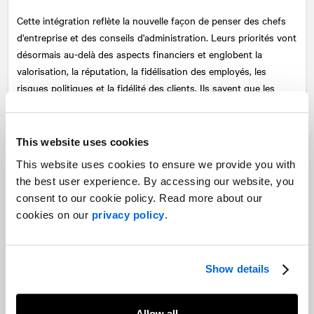
Cette intégration reflète la nouvelle façon de penser des chefs
d'entreprise et des conseils d'administration. Leurs priorités vont
désormais au-delà des aspects financiers et englobent la
valorisation, la réputation, la fidélisation des employés, les
risques politiques et la fidélité des clients. Ils savent que les
parties prenantes ne sont pas cloisonnées : les employés et les
clients peuvent également être des investisseurs. Toute
incohérence entre ce qui est dit lors d'une conférence
This website uses cookies
téléphonique sur les résultats financiers et ce qui est dit sur
This website uses cookies to ensure we provide you with
d'autres canaux sera remarquée.
the best user experience. By accessing our website, you
consent to our cookie policy. Read more about our
Les avantages sont particulièrement évidents dans le cadre des
cookies on our
privacy policy
.
mandats de fusion et d'acquisition. Les investisseurs attendent
des informations claires sur les finances, la stratégie de
croissance et les détails du vote. Cependant, les transactions
importantes dépendent également de l'adhésion des employés,
Show details
des clients, des décideurs politiques et des communautés au
changement. En travaillant comme une équipe intégrée,
Allow all