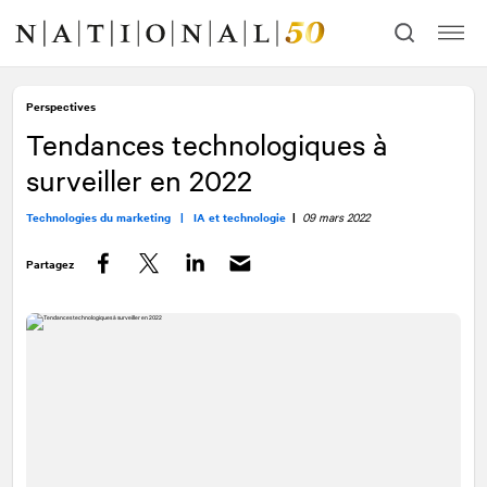
Allez
Allez
au
à
contenu
la
navigation
Perspectives
Tendances technologiques à
surveiller en 2022
Technologies du marketing |
IA et technologie
|
09 mars 2022
Partagez
Facebook
Twitter
LinkedIn