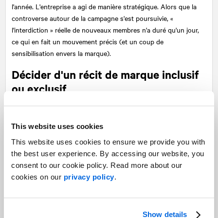
l'année. L'entreprise a agi de manière stratégique. Alors que la
controverse autour de la campagne s'est poursuivie, «
l'interdiction » réelle de nouveaux membres n'a duré qu'un jour,
ce qui en fait un mouvement précis (et un coup de
sensibilisation envers la marque).
Décider d'un récit de marque inclusif
ou exclusif
Alors, comment les équipes de direction et les fondateurs
peuvent-ils savoir si c'est la bonne décision pour leur marque?
This website uses cookies
Brandy Melville a maintenu cette stratégie d'exclusion pendant si
This website uses cookies to ensure we provide you with
longtemps parce qu'elle travaille en étroite collaboration avec
the best user experience. By accessing our website, you
son marché cible (les adolescentes) dans la conception des
consent to our cookie policy. Read more about our
produits, la photographie, le marketing de la marque et des
cookies on our
privacy policy
.
médias sociaux, et comprend donc les nuances de son offre.
Des campagnes comme « We Don't Do January » génèrent
Show details