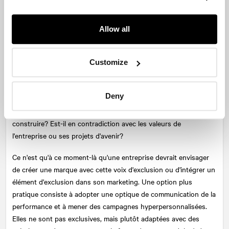
souvent des niveaux incroyables de couverture, d'engagement et
de promotion de la marque, et même si tout n'est pas positif,
cela fait partie de l'attrait.
Allow all
Pour les équipes qui envisagent une campagne ou une position
adoptant un ton plus excluant, elles doivent se baser sur une
Customize
compréhension approfondie du marché. Le marché adressable
est-il suffisamment grand si vous limitez votre clientèle à un
Deny
segment de la population? Ce type de message est-il en accord
avec la communauté que vous avez et que vous essayez de
construire? Est-il en contradiction avec les valeurs de
l'entreprise ou ses projets d'avenir?
Ce n'est qu'à ce moment-là qu'une entreprise devrait envisager
de créer une marque avec cette voix d'exclusion ou d'intégrer un
élément d'exclusion dans son marketing. Une option plus
pratique consiste à adopter une optique de communication de la
performance et à mener des campagnes hyperpersonnalisées.
Elles ne sont pas exclusives, mais plutôt adaptées avec des