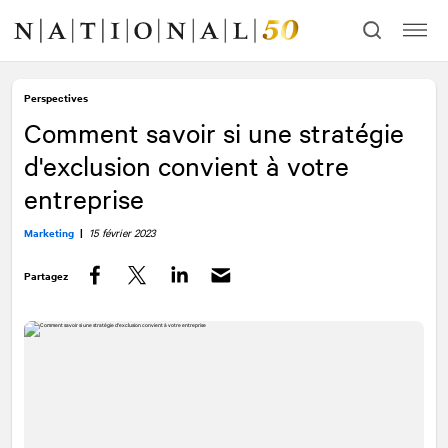
Allez
Allez
au
à
contenu
la
navigation
Perspectives
Comment savoir si une stratégie
d'exclusion convient à votre
entreprise
Marketing
|
15 février 2023
Partagez
Facebook
Twitter
LinkedIn