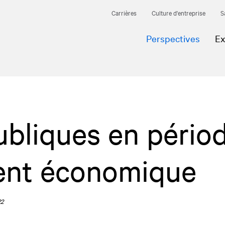
Carrières
Culture d'entreprise
S
Perspectives
Ex
ubliques en pério
ment économique
22