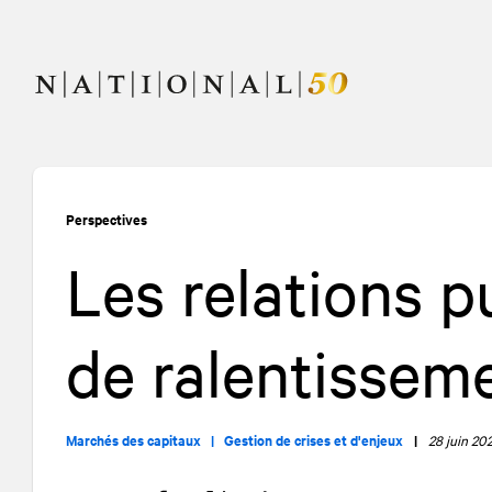
Allez
Allez
au
à
contenu
la
navigation
Perspectives
Les relations p
de ralentisse
Marchés des capitaux |
Gestion de crises et d'enjeux
|
28 juin 20