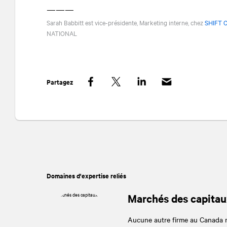
———
Sarah Babbitt est vice-présidente, Marketing interne, chez
SHIFT 
NATIONAL
Partagez
Facebook
Twitter
LinkedIn
Domaines d'expertise reliés
Marchés des capitau
Aucune autre firme au Canada ne