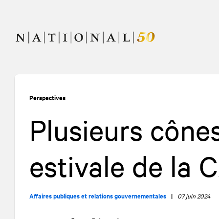
Allez
Allez
au
à
contenu
la
navigation
Perspectives
Plusieurs cônes
estivale de la
Affaires publiques et relations gouvernementales
|
07 juin 2024