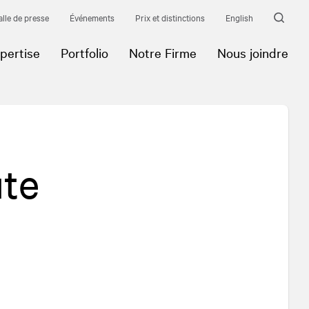
alle de presse
Événements
Prix et distinctions
English
pertise
Portfolio
Notre Firme
Nous joindre
ute