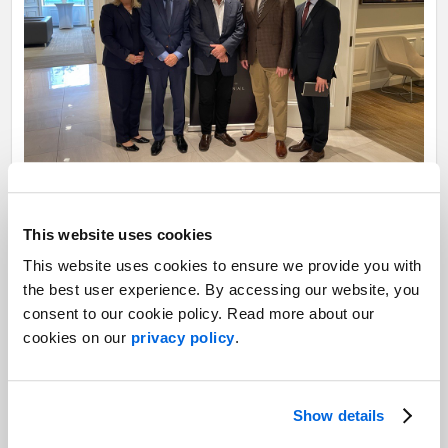
This website uses cookies
Apparaissent dans l’ordre habituel : Mirabel Paquette, vice-
This website uses cookies to ensure we provide you with
présidente principale, Communication d'entreprise chez
the best user experience. By accessing our website, you
NATIONAL
et coordonnatrice du Forum Ghislain Dufour, André
consent to our cookie policy. Read more about our
Bouthillier, vice-président exécutif au bureau montréalais de
cookies on our
privacy policy
.
NATIONAL, notre invité le ministre Christian Dubé, Julien
Provencher-Proulx, directeur affaires publiques et
communication d’entreprise chez NATIONAL, ainsi que Martin
Daraiche, président de NATIONAL et associé directeur du
Show details
bureau montréalais de la Firme.