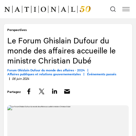
Allez
Allez
au
à
contenu
la
navigation
Perspectives
Le Forum Ghislain Dufour du
monde des affaires accueille le
ministre Christian Dubé
Forum Ghislain Dufour du monde des affaires - 2024 |
Affaires publiques et relations gouvernementales |
Événements passés
|
06 juin 2024
Partagez
Facebook
Twitter
LinkedIn