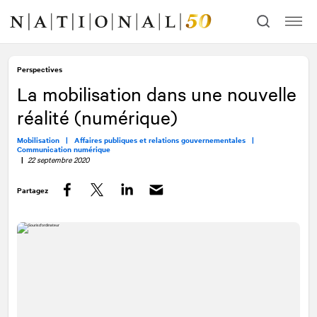
Allez
Allez
au
à
contenu
la
navigation
Perspectives
La mobilisation dans une nouvelle
réalité (numérique)
Mobilisation |
Affaires publiques et relations gouvernementales |
Communication numérique
|
22 septembre 2020
Partagez
Facebook
Twitter
LinkedIn