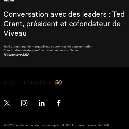
Suivant
Conversation avec des leaders : Ted
Grant, président et cofondateur de
Viveau
Marketing
Image de marque
Biens et services de consommation
Planification stratégique
Executive Leadership Series
16 septembre 2020
Twitter
Instagram
LinkedIn
Facebook
© 2026 Le Cabinet de relations publiques NATIONAL, une entreprise d’AVENIR