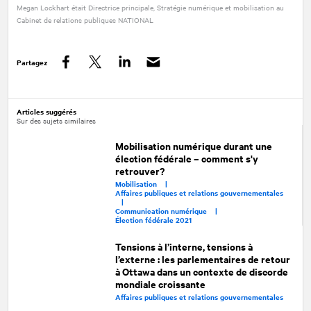
Megan Lockhart était Directrice principale, Stratégie numérique et mobilisation au
Cabinet de relations publiques
NATIONAL
Partagez
Facebook
Twitter
LinkedIn
Articles suggérés
Sur des sujets similaires
Mobilisation numérique durant une
élection fédérale – comment s'y
retrouver?
Mobilisation |
Affaires publiques et relations gouvernementales
|
Communication numérique |
Élection fédérale 2021
Tensions à l’interne, tensions à
l’externe : les parlementaires de retour
à Ottawa dans un contexte de discorde
mondiale croissante
Affaires publiques et relations gouvernementales