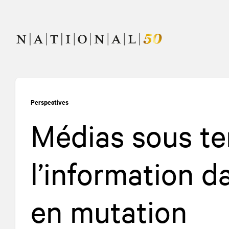
Allez
Allez
au
à
contenu
la
navigation
Perspectives
Médias sous ten
l’information 
en mutation