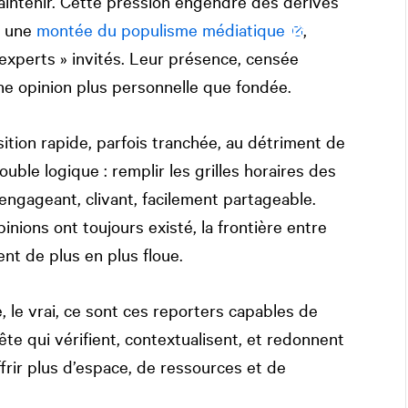
maintenir. Cette pression engendre des dérives
à une
montée du populisme médiatique
,
 experts » invités. Leur présence, censée
une opinion plus personnelle que fondée.
ition rapide, parfois tranchée, au détriment de
ble logique : remplir les grilles horaires des
ngageant, clivant, facilement partageable.
nions ont toujours existé, la frontière entre
nt de plus en plus floue.
, le vrai, ce sont ces reporters capables de
ête qui vérifient, contextualisent, et redonnent
frir plus d’espace, de ressources et de