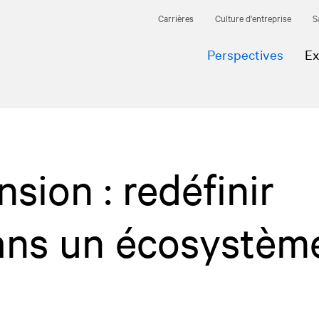
Carrières
Culture d'entreprise
S
Perspectives
Ex
sion : redéfinir
dans un écosystèm