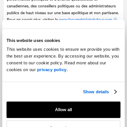
canadiennes, des conseillers politiques ou des administrateurs
publics de haut niveau sur une base apolitique et non partisane.
Pour en savoir plus, visitez le
www.forumghislaindufour.com
.
Partagez
This website uses cookies
Facebook
Twitter
LinkedIn
This website uses cookies to ensure we provide you with
the best user experience. By accessing our website, you
Articles suggérés
Sur des sujets similaires
consent to our cookie policy. Read more about our
cookies on our
privacy policy
.
Tensions à l’interne, tensions à
l’externe : les parlementaires de retour
à Ottawa dans un contexte de discorde
mondiale croissante
Show details
Affaires publiques et relations gouvernementales
Allow all
Le Forum Ghislain Dufour du monde des
affaires accueille le ministre Jean
Boulet