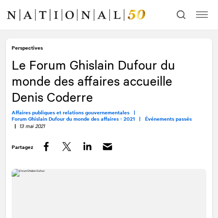
Allez
Allez
au
à
contenu
la
navigation
Perspectives
Le Forum Ghislain Dufour du
monde des affaires accueille
Denis Coderre
Affaires publiques et relations gouvernementales |
Forum Ghislain Dufour du monde des affaires - 2021 |
Événements passés
|
13 mai 2021
Partagez
Facebook
Twitter
LinkedIn