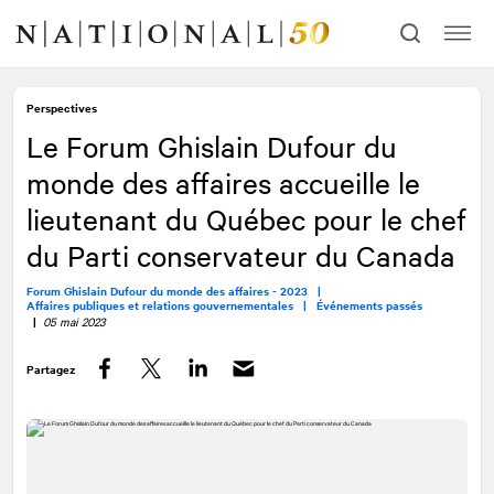
Allez
Allez
au
à
contenu
la
navigation
Perspectives
Le Forum Ghislain Dufour du
monde des affaires accueille le
lieutenant du Québec pour le chef
du Parti conservateur du Canada
Forum Ghislain Dufour du monde des affaires - 2023 |
Affaires publiques et relations gouvernementales |
Événements passés
|
05 mai 2023
Partagez
Facebook
Twitter
LinkedIn