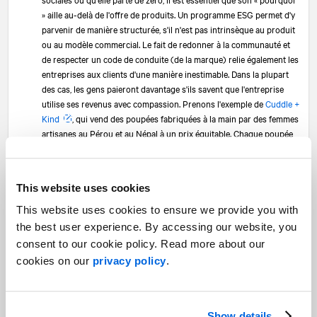
» aille au-delà de l'offre de produits. Un programme ESG permet d'y
parvenir de manière structurée, s'il n'est pas intrinsèque au produit
ou au modèle commercial. Le fait de redonner à la communauté et
de respecter un code de conduite (de la marque) relie également les
entreprises aux clients d'une manière inestimable. Dans la plupart
des cas, les gens paieront davantage s'ils savent que l'entreprise
utilise ses revenus avec compassion. Prenons l'exemple de
Cuddle +
Kind
, qui vend des poupées fabriquées à la main par des femmes
artisanes au Pérou et au Népal à un prix équitable. Chaque poupée
achetée permet de fournir 10 repas à des enfants du monde entier.
Malgré un coût pouvant atteindre 73 dollars par poupée, elles se
vendent et ont permis de fournir plus de 22 millions de repas depuis
This website uses cookies
2015.
This website uses cookies to ensure we provide you with
Utilisez les relations publiques pour rehausser la mission de la
marque:
Exprimez clairement l'éthique de votre marque dans tout
the best user experience. By accessing our website, you
ce que vous faites. Trouvez des moyens créatifs de faire passer le
consent to our cookie policy. Read more about our
message. Nous avons constaté qu'il est de plus en plus difficile
cookies on our
privacy policy
.
d'obtenir une couverture médiatique autour d'efforts tels que l'ESG,
la RSE et la diversité et l'inclusion (DEI), car de plus en plus
d'entreprises les adoptent, de sorte que d'autres méthodes (pensez
aux médias sociaux organiques et promus, aux campagnes de
Show details