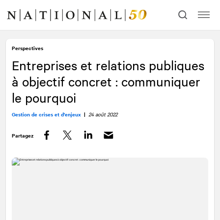
Allez
Allez
au
à
contenu
la
navigation
Perspectives
Entreprises et relations publiques
à objectif concret : communiquer
le pourquoi
Gestion de crises et d'enjeux
|
24 août 2022
Partagez
Facebook
Twitter
LinkedIn