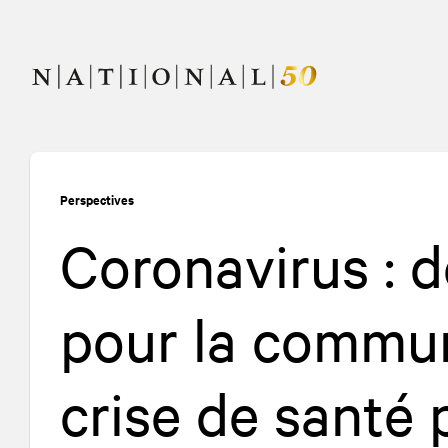
Allez
Allez
au
à
contenu
la
navigation
Perspectives
Coronavirus : 
pour la commun
crise de santé 