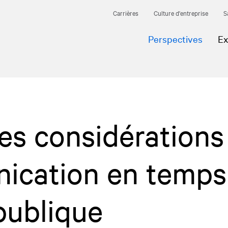
Carrières
Culture d'entreprise
S
Perspectives
Ex
des considérations
ication en temps
publique