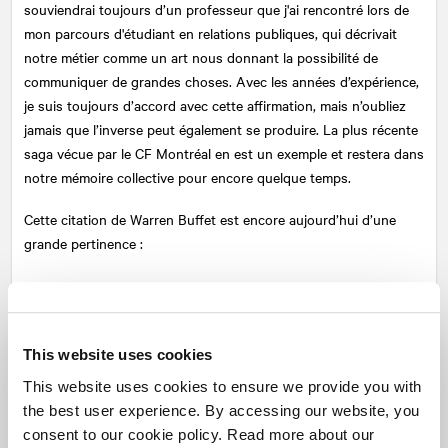
souviendrai toujours d’un professeur que j'ai rencontré lors de
mon parcours d'étudiant en relations publiques, qui décrivait
notre métier comme un art nous donnant la possibilité de
communiquer de grandes choses. Avec les années d’expérience,
je suis toujours d’accord avec cette affirmation, mais n’oubliez
jamais que l’inverse peut également se produire. La plus récente
saga vécue par le CF Montréal en est un exemple et restera dans
notre mémoire collective pour encore quelque temps.
Cette citation de Warren Buffet est encore aujourd’hui d’une
grande pertinence :
Il faut 20 ans pour bâtir une réputation et
5 minutes pour la détruire. Quand vous y
This website uses cookies
songez, vous ferez les choses de manière
différente.
This website uses cookies to ensure we provide you with
the best user experience. By accessing our website, you
consent to our cookie policy. Read more about our