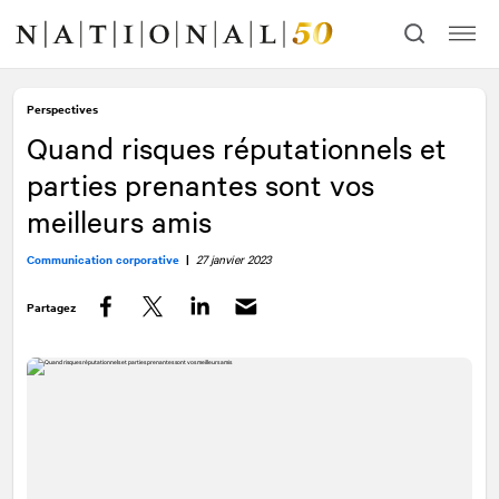
Allez
Allez
au
à
contenu
la
navigation
Perspectives
Quand risques réputationnels et
parties prenantes sont vos
meilleurs amis
Communication corporative
|
27 janvier 2023
Partagez
Facebook
Twitter
LinkedIn