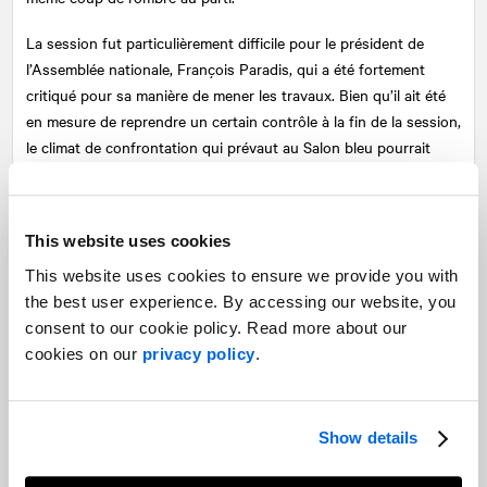
La session fut particulièrement difficile pour le président de
l’Assemblée nationale, François Paradis, qui a été fortement
critiqué pour sa manière de mener les travaux. Bien qu’il ait été
en mesure de reprendre un certain contrôle à la fin de la session,
le climat de confrontation qui prévaut au Salon bleu pourrait
encore une fois lui rendre la vie difficile en 2020.
Le premier ministre mentionnait dans son propre bilan de fin de
This website uses cookies
session que 2020 serait l’année de l’environnement pour son
gouvernement. La grande journée de manifestation sur les
This website uses cookies to ensure we provide you with
changements climatiques, qui s’est déroulée à Montréal le 27
the best user experience. By accessing our website, you
septembre en présence de Greta Thunberg et qui a attiré près
consent to our cookie policy. Read more about our
de 500 000 personnes, laisse peu de choix au gouvernement de
cookies on our
privacy policy
.
proposer des initiatives concrètes en environnement. Le
programme sur la récupération et la valorisation des gros
électroménagers, annoncé en novembre, est un premier exemple.
Show details
Il est à parier que d’autres initiatives de ce genre suivront l’an
prochain, dont la modernisation du système de consigne et de la