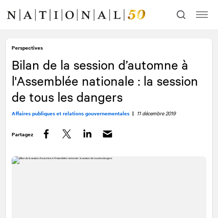
Allez
Allez
au
à
contenu
la
navigation
Perspectives
Bilan de la session d’automne à
l'Assemblée nationale : la session
de tous les dangers
Affaires publiques et relations gouvernementales
|
11 décembre 2019
Partagez
Facebook
Twitter
LinkedIn