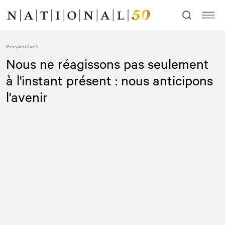
Allez
Allez
au
à
contenu
la
navigation
Perspectives
Nous ne réagissons pas seulement
à l'instant présent : nous anticipons
l'avenir