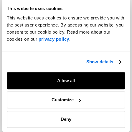
This website uses cookies
Rapports annuels : le numérique vs
This website uses cookies to ensure we provide you with
l’imprimé
the best user experience. By accessing our website, you
Marchés des capitaux
consent to our cookie policy. Read more about our
cookies on our
privacy policy
.
L’art d’un bon pitch
Show details
Formation médiatique |
Marchés des capitaux
Allow all
Sept conseils pour réussir son rapport
Customize
de fin d’année
Marchés des capitaux
Deny