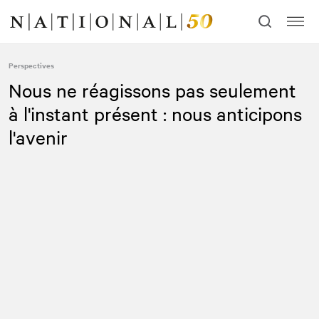
Allez
Allez
au
à
contenu
la
navigation
Perspectives
Nous ne réagissons pas seulement
à l'instant présent : nous anticipons
l'avenir