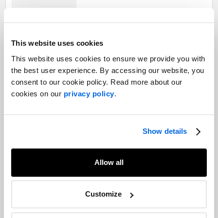
Budget 2024 de l'Alberta : restrictions
This website uses cookies
budgétaires et croissance sur fond de
volatilité des revenus
This website uses cookies to ensure we provide you with
Affaires publiques et relations gouvernementales
the best user experience. By accessing our website, you
consent to our cookie policy. Read more about our
cookies on our
privacy policy
.
Une rencontre passionnante sur la
politique américaine
Affaires publiques et relations gouvernementales
Show details
Allow all
Un accord de justesse : le projet de loi
sur l’assurance médicaments est
Customize
finalement déposé
Affaires publiques et relations gouvernementales