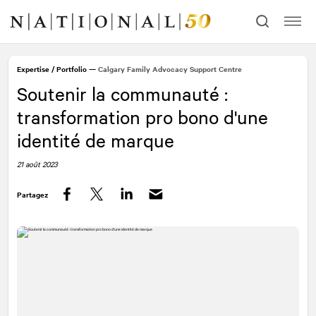
Allez
Allez
au
à
contenu
la
navigation
Expertise
/
Portfolio
—
Calgary Family Advocacy Support Centre
Soutenir la communauté :
transformation pro bono d'une
identité de marque
21 août 2023
Partagez
Facebook
Twitter
LinkedIn