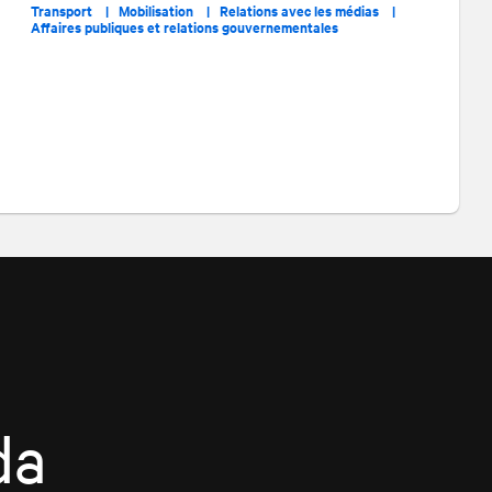
Transport |
Mobilisation |
Relations avec les médias |
Affaires publiques et relations gouvernementales
da