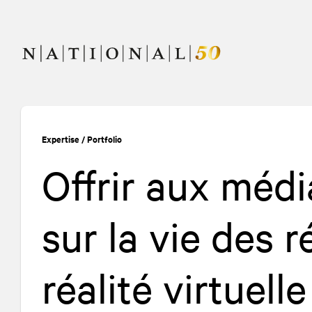
Allez
Allez
au
à
contenu
la
navigation
Expertise
/
Portfolio
Offrir aux médi
sur la vie des r
réalité virtuelle