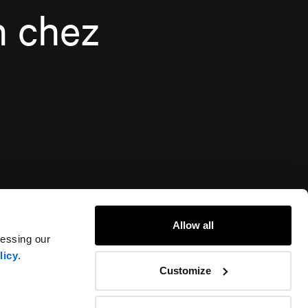
n chez
Allow all
cessing our
licy
.
Customize