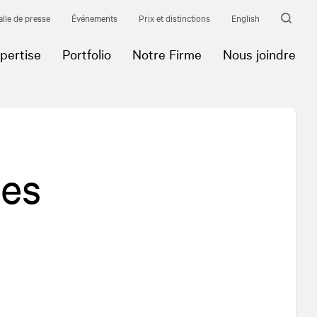
alle de presse
Événements
Prix et distinctions
English
pertise
Portfolio
Notre Firme
Nous joindre
les