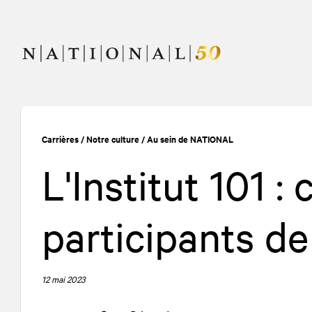
Allez
Allez
au
à
contenu
la
navigation
Carrières
/
Notre culture
/
Au sein de
NATIONAL
L'Institut 101 :
participants de
12 mai 2023