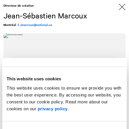
Allez
Allez
Directeur de création
au
à
contenu
la
Jean-Sébastien Marcoux
navigation
Montréal
|
jmarcoux@national.ca
This website uses cookies
This website uses cookies to ensure we provide you with
the best user experience. By accessing our website, you
consent to our cookie policy. Read more about our
cookies on our
privacy policy
.
Jean-Sébastien est un expert en conception-rédaction au sein de