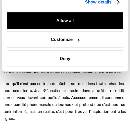
Show details
l’équipe de communication intégrée. Animé par la création sous
toutes ses formes, il met sa plume et ses idées au service des
marques depuis de nombreuses années.
Allow all
Avant de se joindre à
NATIONAL
, Jean-Sébastien a travaillé au sein
de plusieurs réseaux d’agences de création mondiales, autant pour
Customize
des clients d’envergure internationale, nationale que locale. Son
expertise s’est déployée dans des industries variées telles que
l’énergie, les biens de consommation, l’automobile, les agences
Deny
Twitter
Instagram
LinkedIn
Facebook
gouvernementales, la technologie, le transport, le divertissement, la
santé, le secteur bancaire et les télécommunications, entre autres.
© 2026 Le Cabinet de relations publiques NATIONAL, une entreprise d’AVENIR
GLOBAL
Lorsqu’il n’est pas en train de bûcher sur des idées toutes chaudes
Conditions d'utilisation
Politique de confidentialité
Accessibilité
pour ses clients, Jean-Sébastien s’enracine dans la forêt et refroidit
Carte du site
S'abonner
Nous joindre
son cerveau devant son poêle à bois. Accessoirement, il consomme
une quantité phénoménale de journaux et prétend que c'est pour se
tenir informé, mais en réalité, c'est pour trouver l'inspiration entre les
lignes.