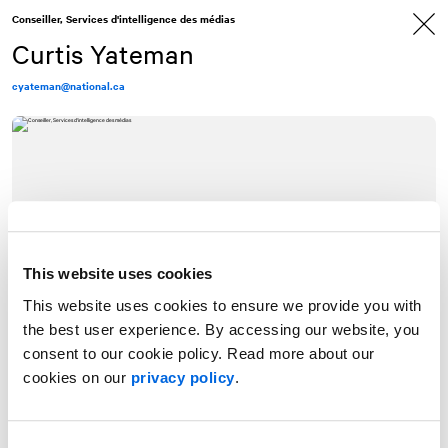
Allez
Allez
Conseiller, Services d'intelligence des médias
au
à
contenu
la
Curtis Yateman
navigation
cyateman@national.ca
This website uses cookies
This website uses cookies to ensure we provide you with
the best user experience. By accessing our website, you
consent to our cookie policy. Read more about our
cookies on our
privacy policy
.
Spécialiste de la recherche et du monitoring chez
NATIONAL
, Curtis