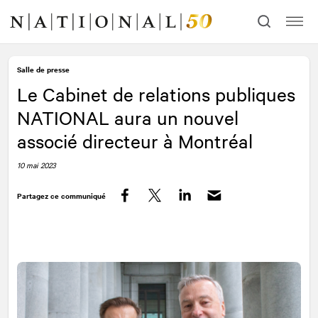
Allez
Allez
au
à
contenu
la
navigation
Salle de presse
Le Cabinet de relations publiques
NATIONAL
aura un nouvel
associé directeur à Montréal
10 mai 2023
Partagez ce communiqué
Facebook
Twitter
LinkedIn