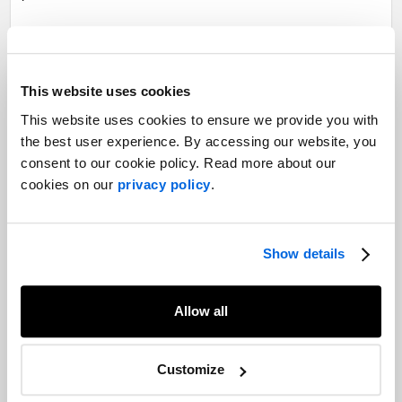
Cette association démontre l’engagement des deux firmes à
offrir un niveau de service exceptionnel et à favoriser la
croissance et l’innovation.
This website uses cookies
« Nous nous sommes depuis toujours engagés à favoriser le
This website uses cookies to ensure we provide you with
succès de nos clients, à faire grandir notre équipe dévouée, et à
the best user experience. By accessing our website, you
contribuer positivement aux communautés que nous avons le
consent to our cookie policy. Read more about our
privilège de servir. En rejoignant le réseau d’AVENIR GLOBAL,
cookies on our
privacy policy
.
nous entrons dans un nouveau chapitre de notre histoire et
obtenons les moyens d’accroître notre impact. En tant
qu’organisation, nous avons hâte de saisir les opportunités qui
Show details
se présenteront à nous », a déclaré la fondatrice et chef de la
direction de Time & Space Donna Alteen.
Allow all
Customize