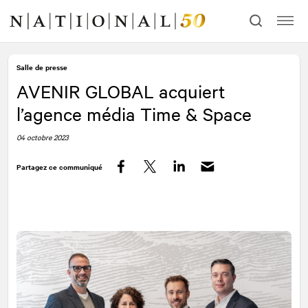
Allez
Allez
au
à
contenu
la
navigation
Salle de presse
AVENIR GLOBAL acquiert
l’agence média Time & Space
04 octobre 2023
Partagez ce communiqué
Facebook
Twitter
LinkedIn