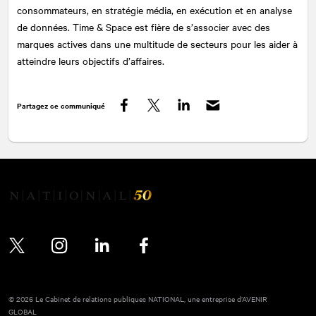
consommateurs, en stratégie média, en exécution et en analyse
de données. Time & Space est fière de s’associer avec des
marques actives dans une multitude de secteurs pour les aider à
atteindre leurs objectifs d’affaires.
Partagez ce communiqué
Facebook
Twitter
LinkedIn
Twitter
Instagram
LinkedIn
Facebook
© 2026 Le Cabinet de relations publiques NATIONAL, une entreprise d’AVENIR
GLOBAL