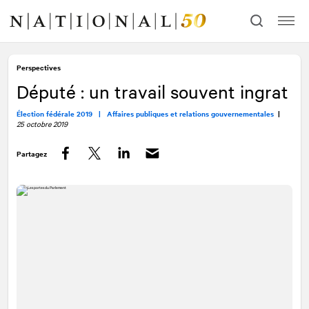
Allez
Allez
au
à
contenu
la
navigation
Perspectives
Député : un travail souvent ingrat
Élection fédérale 2019 |
Affaires publiques et relations gouvernementales
|
25 octobre 2019
Partagez
Facebook
Twitter
LinkedIn