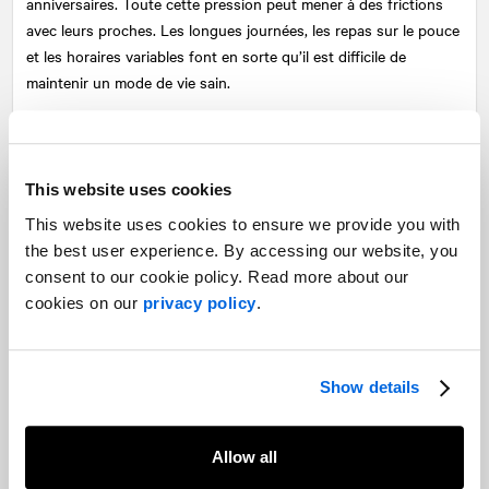
anniversaires. Toute cette pression peut mener à des frictions
avec leurs proches. Les longues journées, les repas sur le pouce
et les horaires variables font en sorte qu’il est difficile de
maintenir un mode de vie sain.
Alors, pourquoi vouloir se faire élire? Les candidats se
présentent pour toutes sortes de raisons, mais tous partagent
une préoccupation pour le bien-être de leur communauté. Ils ont
This website uses cookies
le courage de se tenir debout pour leurs convictions, à une
This website uses cookies to ensure we provide you with
époque où plusieurs personnes hésitent à exprimer
the best user experience. By accessing our website, you
publiquement leur opinion. L’arène politique demeure la meilleure
consent to our cookie policy. Read more about our
plateforme pour confronter des idées, changer les choses et
cookies on our
privacy policy
.
mettre en lumière les enjeux qui façonnent l’avenir du pays. Le
rôle comporte une grande responsabilité, mais représente aussi
une grande opportunité.
Show details
Les 338 personnes qui ont été élues lundi dernier méritent le
respect. En cette époque où plusieurs se complaisent dans
Allow all
l’amertume, il est bon de prendre du recul pour apprécier le
travail de ces gens qui ont obtenu le privilège ultime de nous