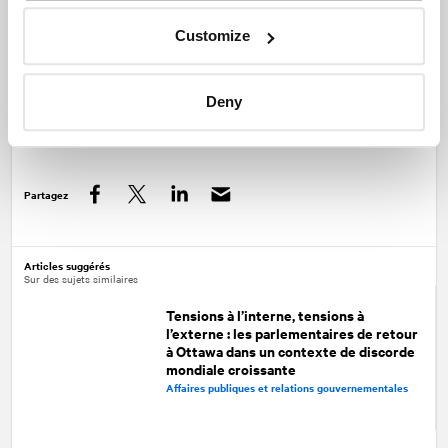
représenter. Notre démocratie, bien qu’imparfaite, est entre
Customize
bonnes mains.
———
Deny
Tiéoulé Traoré était directeur, Relations gouvernementales au Cabinet de relations
publiques
NATIONAL
Partagez
Facebook
Twitter
LinkedIn
Articles suggérés
Sur des sujets similaires
Tensions à l’interne, tensions à
l’externe : les parlementaires de retour
à Ottawa dans un contexte de discorde
mondiale croissante
Affaires publiques et relations gouvernementales