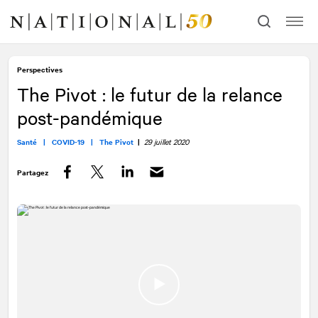
Allez
Allez
au
à
contenu
la
navigation
Perspectives
The Pivot : le futur de la relance
post-pandémique
Santé |
COVID-19 |
The Pivot
|
29 juillet 2020
Partagez
Facebook
Twitter
LinkedIn