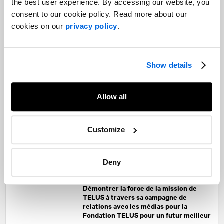
the best user experience. By accessing our website, you
consent to our cookie policy. Read more about our
cookies on our
privacy policy
.
De nouvelles perspectives pour une
solution unifiée : prendre en main la
conversation sur les changements
Show details
climatiques
Énergie |
Santé |
Gestion d’événements |
Affaires publiques et relations gouvernementales
Allow all
The Pivot : le rôle croissant de la
pharmacie dans la vie des Canadiens
Customize
Santé |
The Pivot
Deny
Démontrer la force de la mission de
TELUS à travers sa campagne de
relations avec les médias pour la
Fondation TELUS pour un futur meilleur