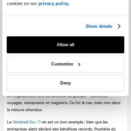
cookies on our
privacy policy
.
est donc : comment les marques peuvent-elles les soutenir?
Misty Meeks
, vice-présidente et leader, Stratégie, compréhension
et numérique
Show details
Se tourner vers les espaces individuels dans le cadre de la
pandémie
Allow all
Le marketing de niche et l'appel à l'individu étaient considérés
comme les meilleures pratiques de marketing avant la pandémie,
Customize
mais après plusieurs années d'isolement, le marketing destiné
aux besoins uniques de l’individu est plus important que jamais.
Deny
Compte tenu du temps passé seuls ou en bulle, on s'attendait à
un engouement vers les activités de groupe – concerts,
voyages, restaurants et magasins. Ce fut le cas, mais non dans
la mesure attendue.
Le
Vendredi fou
en est un bon exemple : bien que les
entreprises aient déclaré des bénéfices records, l'hystérie du