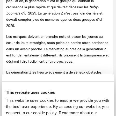
population, la génération Y est le groupe qui connaît la
croissance la plus rapide et qui devrait dépasser les
baby-
boomers
d'ici 2029. La génération Z n'est pas loin derrière et
devrait compter plus de membres que les deux groupes d'ici
2029.
Les marques doivent en prendre note et placer les jeunes au
cœur de leurs stratégies, sous peine de perdre toute pertinence
dans un avenir proche. Le marketing auprès de la génération Z
est fondamentalement différent : ils priorisent la transparence et
désirent faire facilement affaire avec vous.
La génération Z se heurte également à de sérieux obstacles,
bien qu'elle soit la génération la plus éduquée de l'histoire du
Canada. Le coût de la vie, les tensions sociales et les
changements climatiques sont autant de questions qui les
This website uses cookies
préoccupent. Ils ne passent pas uniquement leur temps sur
This website uses cookies to ensure we provide you with
leurs appareils, ils sont les champions du changement et des
the best user experience. By accessing our website, you
résultats prometteurs. Ce sont des personnes incroyables qui
consent to our cookie policy. Read more about our
font des choses incroyables, tous les jours! La vraie question