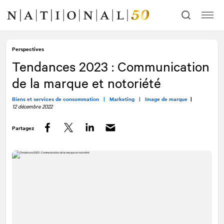
Allez
Allez
au
à
contenu
la
navigation
Perspectives
Tendances 2023 : Communication
de la marque et notoriété
Biens et services de consommation |
Marketing |
Image de marque
|
12 décembre 2022
Partagez
Facebook
Twitter
LinkedIn