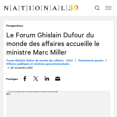
Allez
Allez
au
à
contenu
la
navigation
Perspectives
Le Forum Ghislain Dufour du
monde des affaires accueille le
ministre Marc Miller
Forum Ghislain Dufour du monde des affaires - 2024 |
Événements passés |
Affaires publiques et relations gouvernementales
|
05 novembre 2024
Partagez
Facebook
Twitter
LinkedIn