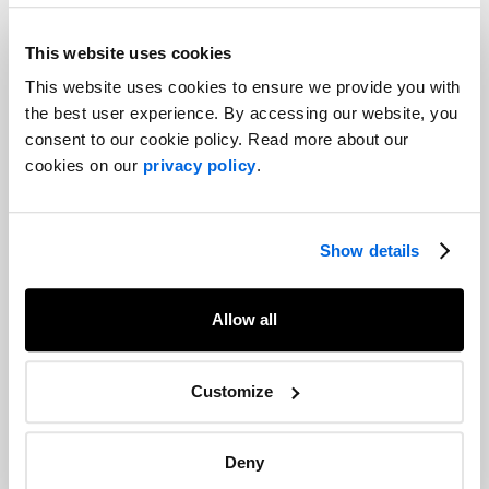
This website uses cookies
This website uses cookies to ensure we provide you with
the best user experience. By accessing our website, you
consent to our cookie policy. Read more about our
cookies on our
privacy policy
.
Show details
Apparaissent dans l’ordre habituel : Martin Daraiche, président
Allow all
et associé directeur de
NATIONAL
, Marc Desmarais, vice-
président, Affaires gouvernementales – Ottawa, chez
Customize
NATIONAL, Alexe Constantineau, coordonnatrice au sein du
groupe Organisations et parties prenantes au bureau
montréalais de NATIONAL, l’honorable Marc Miller, et Mirabel
Deny
Paquette, associée et vice-présidente principale, Communication