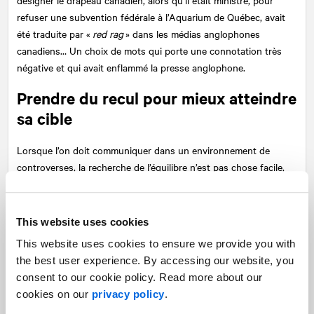
refuser une subvention fédérale à l’Aquarium de Québec, avait
été traduite par «
red rag
» dans les médias anglophones
canadiens… Un choix de mots qui porte une connotation très
négative et qui avait enflammé la presse anglophone.
Prendre du recul pour mieux atteindre
sa cible
Lorsque l’on doit communiquer dans un environnement de
controverses, la recherche de l’équilibre n’est pas chose facile,
car les publics sont de plus en plus nombreux. Il faut non
seulement connaître et comprendre les publics que l’on souhaite
rejoindre, mais aussi choisir soigneusement des mots qui
This website uses cookies
résonnent auprès d’eux et qui portent le bon message. Qu’il
This website uses cookies to ensure we provide you with
s’agisse d’un
tweet
ou d’un communiqué de presse, les formats
the best user experience. By accessing our website, you
limitent le choix des mots; il est donc primordial de prendre le
consent to our cookie policy. Read more about our
recul nécessaire pour analyser chacun d’eux.
cookies on our
privacy policy
.
Les relations publiques jouent un rôle important dans ce