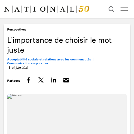
Allez
Allez
au
à
contenu
la
navigation
Perspectives
L’importance de choisir le mot
juste
Acceptabilité sociale et relations avec les communautés |
Communication corporative
|
14 juin 2019
Partagez
Facebook
Twitter
LinkedIn