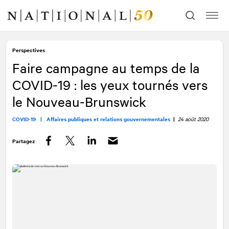
Allez
Allez
au
à
contenu
la
navigation
Perspectives
Faire campagne au temps de la
COVID-19 : les yeux tournés vers
le Nouveau-Brunswick
COVID-19 |
Affaires publiques et relations gouvernementales
|
24 août 2020
Partagez
Facebook
Twitter
LinkedIn