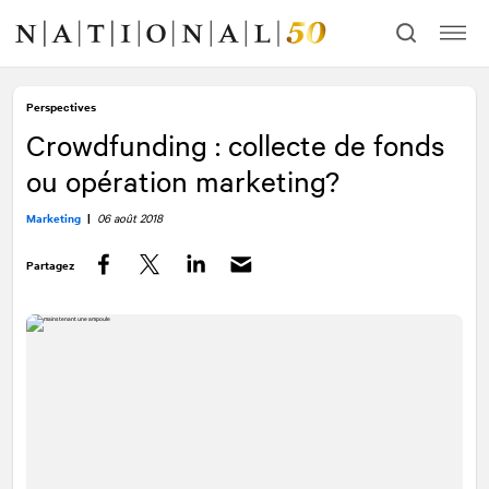
Allez
Allez
au
à
contenu
la
navigation
Perspectives
Crowdfunding : collecte de fonds
ou opération marketing?
Marketing
|
06 août 2018
Partagez
Facebook
Twitter
LinkedIn