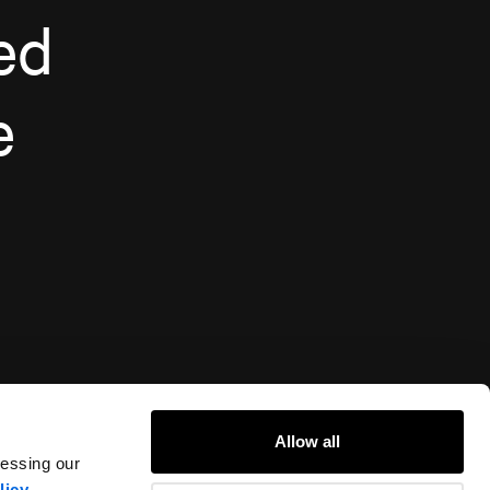
ed
e
Allow all
cessing our
licy
.