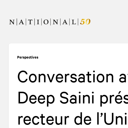
Allez
Allez
au
à
contenu
la
navigation
Perspectives
Conversation av
Deep Saini prés
recteur de l’Un