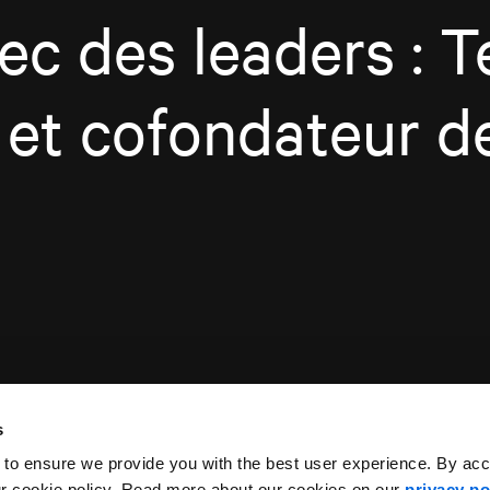
ec des leaders : T
 et cofondateur d
s
 to ensure we provide you with the best user experience. By ac
ur cookie policy. Read more about our cookies on our
privacy po