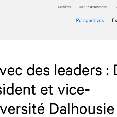
Carrières
Culture d'entreprise
S
Perspectives
Ex
ec des leaders : 
ident et vice-
iversité Dalhousie