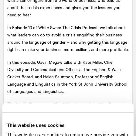
about their crisis experiences and gives you the lessons you
need to hear.
In Episode 13 of White Swan: The Crisis Podcast, we talk about
what leaders can do to avoid a crisis engulfing their business
around the language of gender – and why getting this language
right can make your business more resilient, and more profitable.
In this episode, Gavin Megaw talks with Kate Miller, Chief
Diversity and Communications Officer at the England & Wales
Cricket Board, and Helen Sauntson, Professor of English
Language and Linguistics in the York St John University School
of Languages and Linguistics.
The fascinating conversation talks about why getting the
language of gender right, and avoiding biased wording, is
important in creating successful – and profitable –
organisations. The conversation takes in the importance of
This website uses cookies
championing the changing of the status quo, why everyone
This website uses cookies to ensure we provide you with