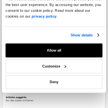
needs to play a role in “checks and challenges”, and how moving
the best user experience. By accessing our website, you
with the times is essential for the progression of your business.
consent to our cookie policy. Read more about our
cookies on our
privacy policy
.
Show details
Allow all
Customize
Partagez
Deny
Facebook
Twitter
LinkedIn
Articles suggérés
Sur des sujets similaires