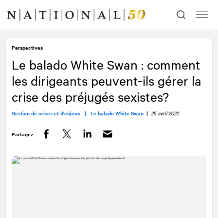
Allez
Allez
au
à
contenu
la
navigation
Perspectives
Le balado White Swan : comment
les dirigeants peuvent-ils gérer la
crise des préjugés sexistes?
Gestion de crises et d'enjeux |
Le balado White Swan
|
25 avril 2022
Partagez
Facebook
Twitter
LinkedIn